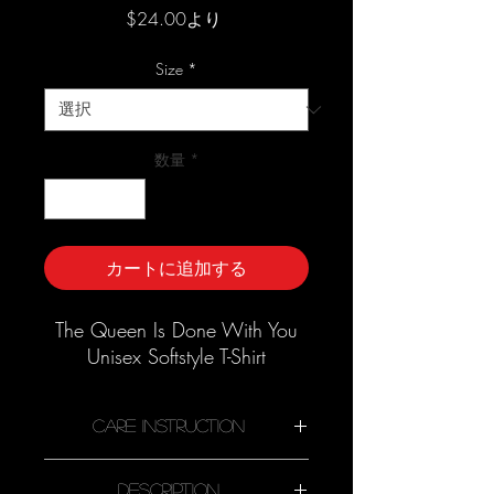
セ
$24.00
より
ー
ル
Size
*
価
格
数量
*
カートに追加する
The Queen Is Done With You
Unisex Softstyle T-Shirt
Care Instruction
Description
Machine wash cold, inside-out,