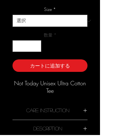
ー
ル
Size
*
価
格
数量
*
カートに追加する
Not Today Unisex Ultra Cotton
Tee
Care Instruction
Description
Machine wash cold, inside-out,
gentle cycle with mild detergent and