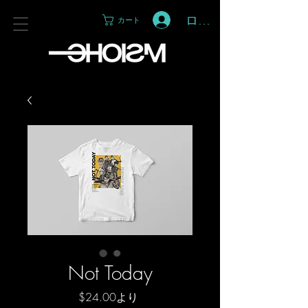
ログイン
カート
Not Today
セ
$24.00
より