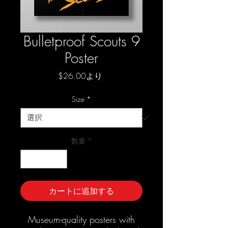
Bulletproof Scouts 9
Poster
セ
$26.00
より
ー
ル
Size
*
価
格
数量
*
カートに追加する
Museum-quality posters with