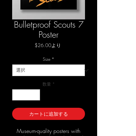
Bulletproof Scouts 7
Poster
セ
$26.00
より
ー
ル
Size
*
価
格
数量
*
カートに追加する
Museum-quality posters with