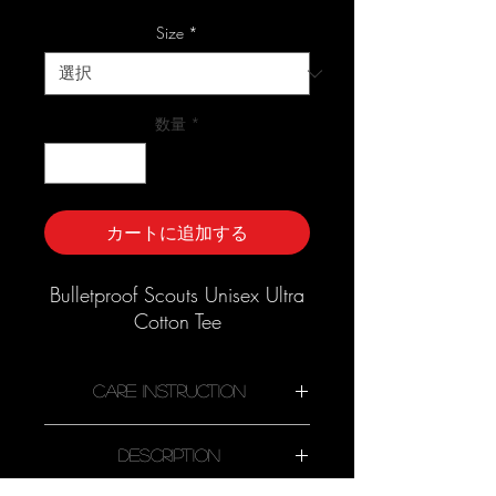
ー
ル
Size
*
価
格
数量
*
カートに追加する
Bulletproof Scouts Unisex Ultra
Cotton Tee
Care Instruction
Description
Machine wash cold, inside-out,
gentle cycle with mild detergent and