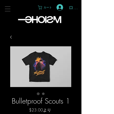
ログイン
カート
Bulletproof Scouts 1
セ
$23.00
より