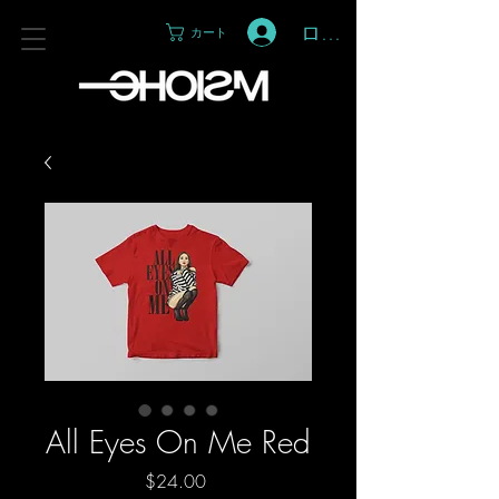
ログイン
カート
All Eyes On Me Red
価
$24.00