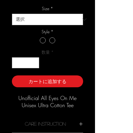
格
Size
*
Style
*
数量
*
カートに追加する
Unofficial All Eyes On Me
Unisex Ultra Cotton Tee
Care Instruction